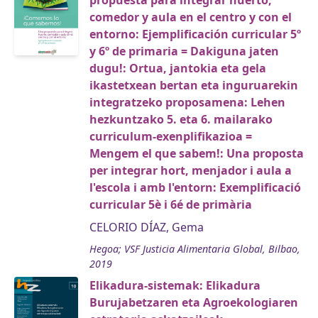
propuesta para integrar huerto,
comedor y aula en el centro y con el
entorno: Ejemplificación curricular 5º
y 6º de primaria = Dakiguna jaten
dugu!: Ortua, jantokia eta gela
ikastetxean bertan eta inguruarekin
integratzeko proposamena: Lehen
hezkuntzako 5. eta 6. mailarako
curriculum-exenplifikazioa =
Mengem el que sabem!: Una proposta
per integrar hort, menjador i aula a
l'escola i amb l'entorn: Exemplificació
curricular 5è i 6é de primària
CELORIO DÍAZ, Gema
Hegoa; VSF Justicia Alimentaria Global, Bilbao,
2019
Elikadura-sistemak: Elikadura
Burujabetzaren eta Agroekologiaren