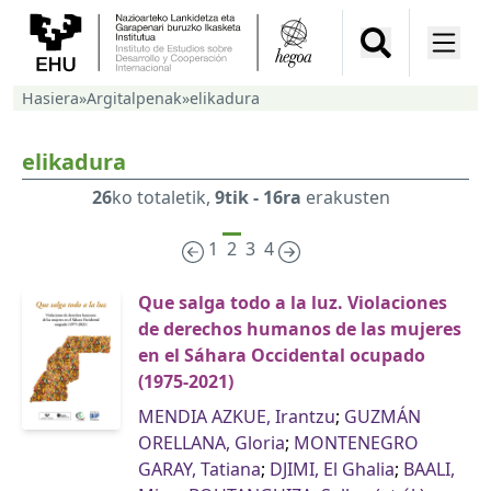
Hasiera
»
Argitalpenak
»
elikadura
elikadura
26
ko totaletik,
9tik - 16ra
erakusten
1
2
3
4
Que salga todo a la luz. Violaciones
de derechos humanos de las mujeres
en el Sáhara Occidental ocupado
(1975-2021)
MENDIA AZKUE, Irantzu
;
GUZMÁN
ORELLANA, Gloria
;
MONTENEGRO
GARAY, Tatiana
;
DJIMI, El Ghalia
;
BAALI,