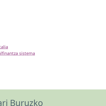
talia
l
finantza sistema
ari Buruzko