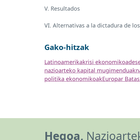
V. Resultados
VI. Alternativas a la dictadura de lo
Gako-hitzak
Latinoamerika
krisi ekonomikoa
dese
nazioarteko kapital mugimenduak
n
politika ekonomikoak
Europar Bata
Hegoa,
Nazioartek