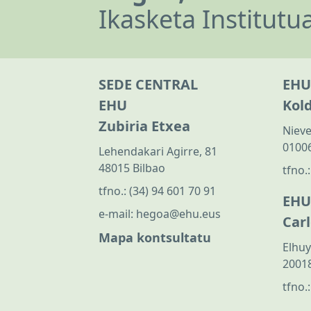
Ikasketa Institutu
SEDE CENTRAL
EHU
EHU
Kol
Zubiria Etxea
Nieve
01006
Lehendakari Agirre, 81
48015 Bilbao
tfno.
tfno.:
(34) 94 601 70 91
EHU
e-mail:
hegoa@ehu.eus
Car
Mapa kontsultatu
Elhuy
20018
tfno.