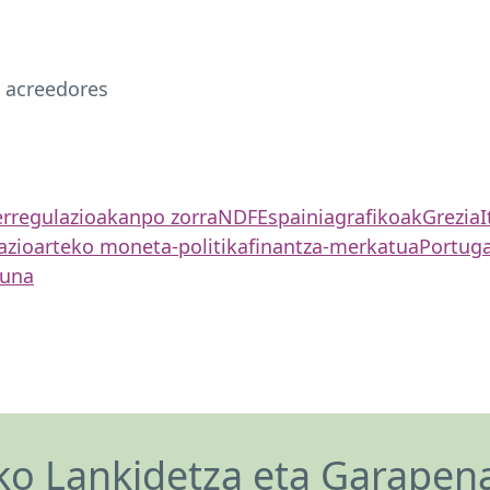
s acreedores
rregulazioa
kanpo zorra
NDF
Espainia
grafikoak
Grezia
I
azioarteko moneta-politika
finantza-merkatua
Portuga
suna
o Lankidetza eta Garapen