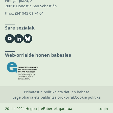
Elhuyar plaza, 2
20018 Donostia-San Sebastián
tfno.:
(34) 943 01 74 64
Sare sozialak
Web-orrialde honen babeslea
Pribatasun politika eta datuen babesa
Lege oharra eta baldintza orokorrak
Cookie politika
2011 - 2024 Hegoa | eFaber-ek garatua
Login