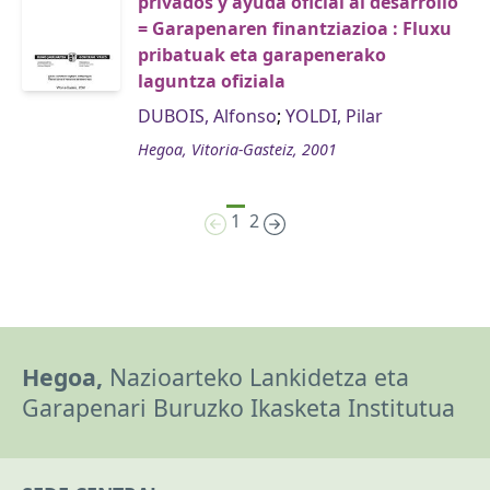
privados y ayuda oficial al desarrollo
= Garapenaren finantziazioa : Fluxu
pribatuak eta garapenerako
laguntza ofiziala
DUBOIS, Alfonso
;
YOLDI, Pilar
Hegoa, Vitoria-Gasteiz, 2001
1
2
Hegoa,
Nazioarteko Lankidetza eta
Garapenari Buruzko Ikasketa Institutua