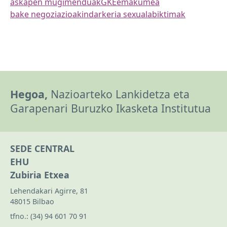
askapen mugimenduak
GKE
emakumea
bake negoziazioak
indarkeria sexuala
biktimak
Hegoa,
Nazioarteko Lankidetza eta
Garapenari Buruzko Ikasketa Institutua
SEDE CENTRAL
EHU
Zubiria Etxea
Lehendakari Agirre, 81
48015 Bilbao
tfno.:
(34) 94 601 70 91