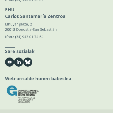
EHU
Carlos Santamaría Zentroa
Elhuyar plaza, 2
20018 Donostia-San Sebastián
tfno.:
(34) 943 01 74 64
Sare sozialak
Web-orrialde honen babeslea