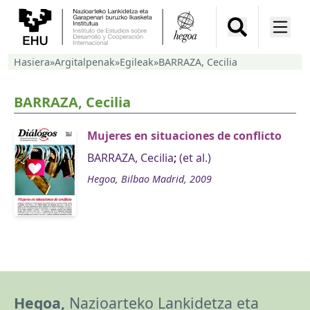
Hasiera
»
Argitalpenak
»
Egileak
»
BARRAZA, Cecilia
BARRAZA, Cecilia
Mujeres en situaciones de conflicto
BARRAZA, Cecilia
;
(et al.)
Hegoa, Bilbao Madrid, 2009
Hegoa,
Nazioarteko Lankidetza eta