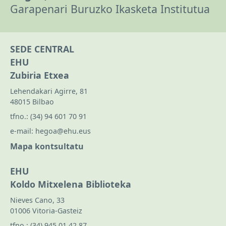
Garapenari Buruzko Ikasketa Institutua
SEDE CENTRAL
EHU
Zubiria Etxea
Lehendakari Agirre, 81
48015 Bilbao
tfno.:
(34) 94 601 70 91
e-mail:
hegoa@ehu.eus
Mapa kontsultatu
EHU
Koldo Mitxelena Biblioteka
Nieves Cano, 33
01006 Vitoria-Gasteiz
tfno.:
(34) 945 01 42 87