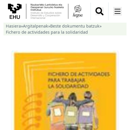
Hasiera
»
Argitalpenak
»
Beste dokumentu batzuk
»
Fichero de actividades para la solidaridad