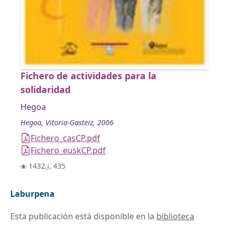
Fichero de actividades para la
solidaridad
Hegoa
Hegoa, Vitoria-Gasteiz, 2006
Fichero_casCP.pdf
Fichero_euskCP.pdf
1432
435
Laburpena
Esta publicación está disponible en la
biblioteca