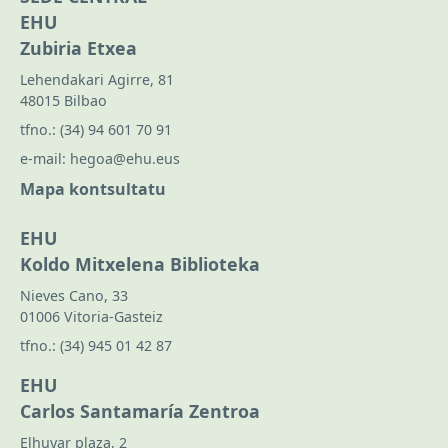
EHU
Zubiria Etxea
Lehendakari Agirre, 81
48015 Bilbao
tfno.:
(34) 94 601 70 91
e-mail:
hegoa@ehu.eus
Mapa kontsultatu
EHU
Koldo Mitxelena Biblioteka
Nieves Cano, 33
01006 Vitoria-Gasteiz
tfno.:
(34) 945 01 42 87
EHU
Carlos Santamaría Zentroa
Elhuyar plaza, 2