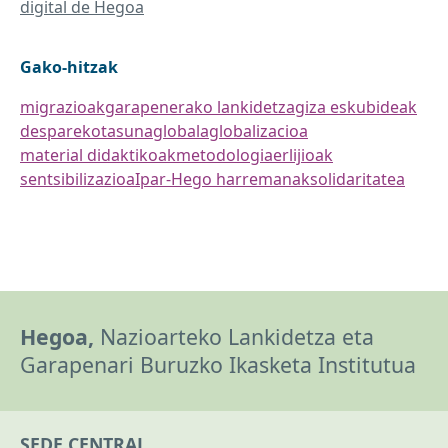
digital de Hegoa
Gako-hitzak
migrazioak
garapenerako lankidetza
giza eskubideak
desparekotasuna
globala
globalizacioa
material didaktikoak
metodologia
erlijioak
sentsibilizazioa
Ipar-Hego harremanak
solidaritatea
Hegoa,
Nazioarteko Lankidetza eta
Garapenari Buruzko Ikasketa Institutua
SEDE CENTRAL