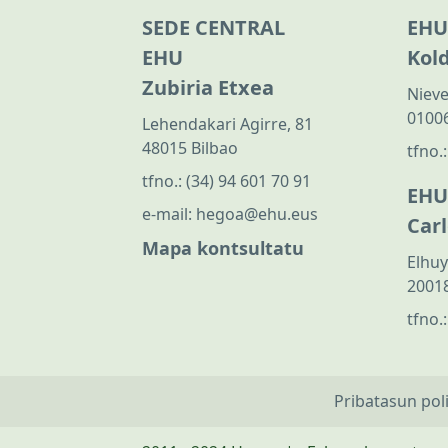
SEDE CENTRAL
EHU
EHU
Kol
Zubiria Etxea
Nieve
01006
Lehendakari Agirre, 81
48015 Bilbao
tfno.
tfno.:
(34) 94 601 70 91
EHU
e-mail:
hegoa@ehu.eus
Car
Mapa kontsultatu
Elhuy
20018
tfno.
Pribatasun pol