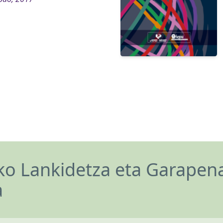
o Lankidetza eta Garapen
a