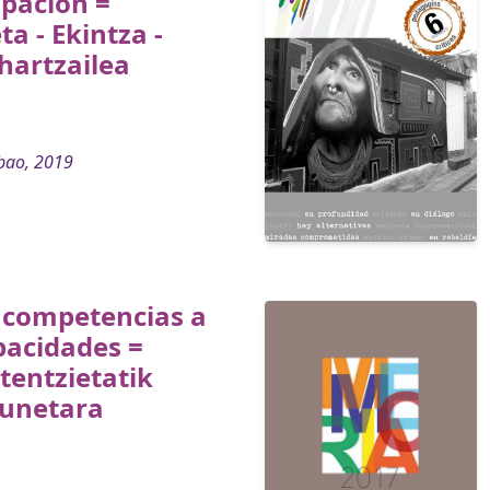
ipación =
ta - Ekintza -
hartzailea
bao, 2019
 competencias a
pacidades =
tentzietatik
sunetara