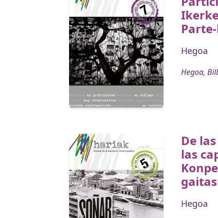
Partic
Ikerke
Parte-
Hegoa
Hegoa, Bil
De las
las ca
Konpe
gaita
Hegoa