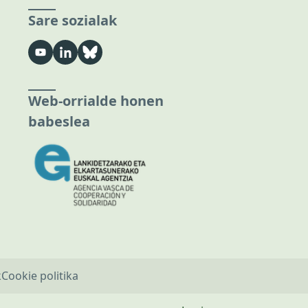
Sare sozialak
Web-orrialde honen
babeslea
k
Cookie politika