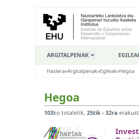
ARGITALPENAK
EGILEA
Hasiera
»
Argitalpenak
»
Egileak
»
Hegoa
Hegoa
103
ko totaletik,
25tik - 32ra
erakus
Invest