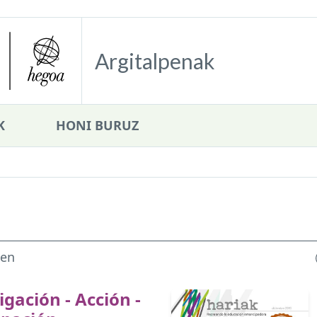
Argitalpenak
K
HONI BURUZ
ten
igación - Acción -