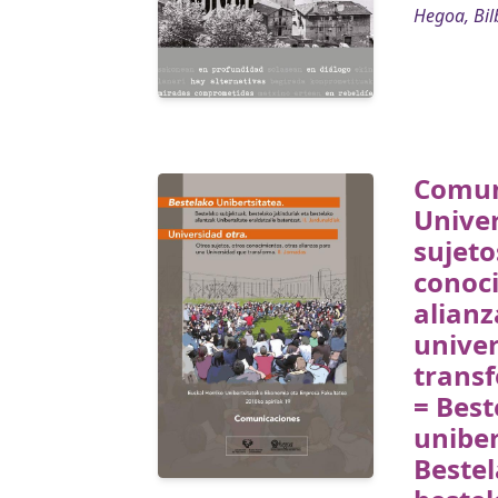
Hegoa, Bil
Comun
Univer
sujeto
conoci
alianz
unive
transf
= Best
uniber
Bestel