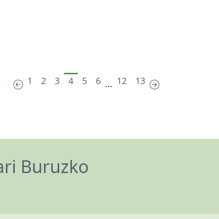
1
2
3
4
5
6
12
13
...
ari Buruzko