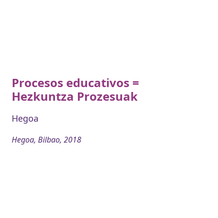
Procesos educativos =
Hezkuntza Prozesuak
Hegoa
Hegoa, Bilbao, 2018