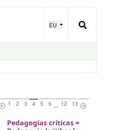
EU
1
2
3
4
5
6
12
13
...
Pedagogías críticas =