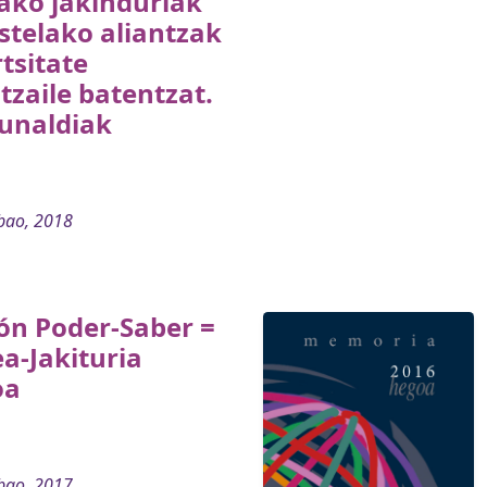
ako jakinduriak
stelako aliantzak
tsitate
tzaile batentzat.
dunaldiak
bao, 2018
ón Poder-Saber =
a-Jakituria
oa
bao, 2017