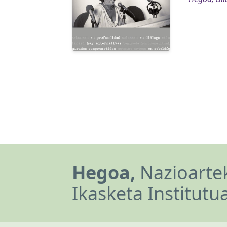
Hegoa,
Nazioartek
Ikasketa Institutu