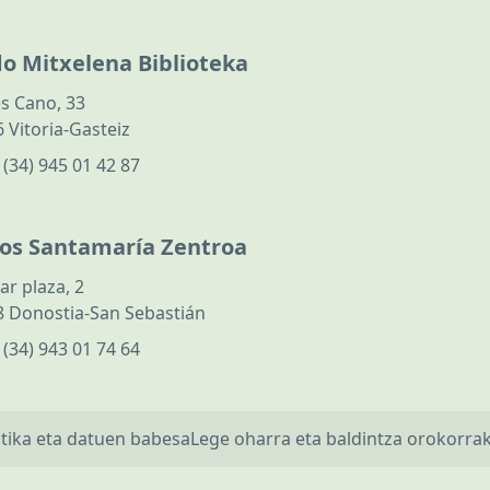
do Mitxelena Biblioteka
s Cano, 33
 Vitoria-Gasteiz
:
(34) 945 01 42 87
los Santamaría Zentroa
ar plaza, 2
 Donostia-San Sebastián
:
(34) 943 01 74 64
itika eta datuen babesa
Lege oharra eta baldintza orokorra