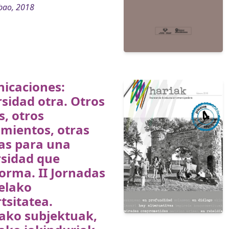
bao, 2018
icaciones:
sidad otra. Otros
s, otros
mientos, otras
as para una
rsidad que
orma. II Jornadas
elako
tsitatea.
ako subjektuak,