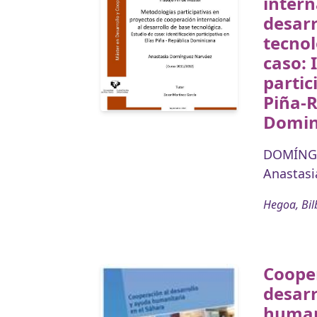
intern
desarr
tecnol
caso: 
partic
Piña-
Domin
DOMÍNG
Anastasi
Hegoa, Bil
Coope
desarr
humani