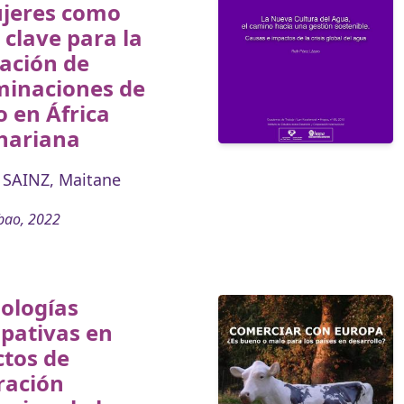
ujeres como
 clave para la
ación de
minaciones de
 en África
hariana
SAINZ, Maitane
bao, 2022
ologías
ipativas en
ctos de
ración