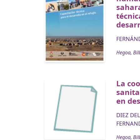
sahara
técnic
desarr
FERNÁND
Hegoa, Bil
La co
sanita
en des
DIEZ DEL
FERNAND
Hegoa, Bil