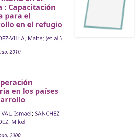
 : Capacitación
a para el
ollo en el refugio
EZ-VILLA, Maite
;
(et al.)
bao, 2010
operación
ria en los países
arrollo
 VAL, Ismael
;
SANCHEZ
EZ, Mikel
bao, 2000