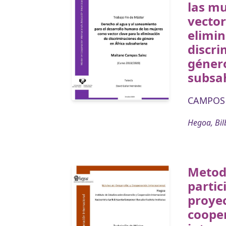
las m
vector
elimin
discri
género
subsa
CAMPOS 
Hegoa, Bil
Metod
partic
proye
coope