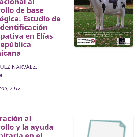
acional al
ollo de base
ógica: Estudio de
Identificación
ipativa en Elías
República
icana
UEZ NARVÁEZ,
a
bao, 2012
ración al
ollo y la ayuda
taria en el