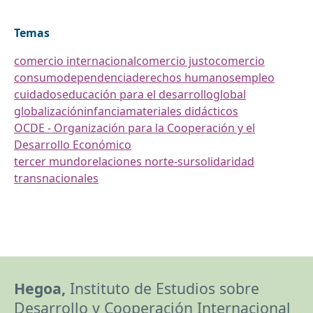
Temas
comercio internacional
comercio justo
comercio
consumo
dependencia
derechos humanos
empleo
cuidados
educación para el desarrollo
global
globalización
infancia
materiales didácticos
OCDE - Organización para la Cooperación y el
Desarrollo Económico
tercer mundo
relaciones norte-sur
solidaridad
transnacionales
Hegoa,
Instituto de Estudios sobre
Desarrollo y Cooperación Internacional