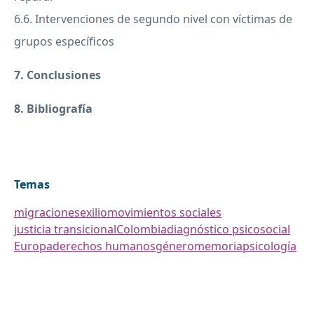
6.6. Intervenciones de segundo nivel con víctimas de
grupos específicos
7. Conclusiones
8. Bibliografía
Temas
migraciones
exilio
movimientos sociales
justicia transicional
Colombia
diagnóstico psicosocial
Europa
derechos humanos
género
memoria
psicología