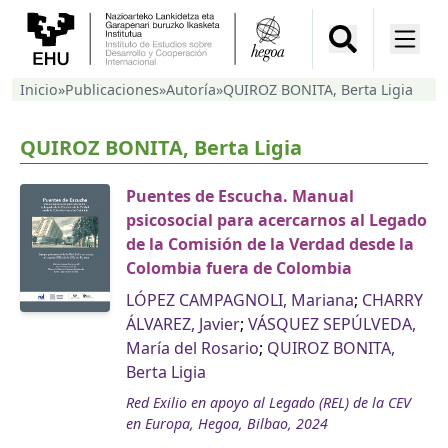
Inicio
»
Publicaciones
»
Autoría
»
QUIROZ BONITA, Berta Ligia
QUIROZ BONITA, Berta Ligia
Puentes de Escucha. Manual
psicosocial para acercarnos al Legado
de la Comisión de la Verdad desde la
Colombia fuera de Colombia
LÓPEZ CAMPAGNOLI, Mariana
;
CHARRY
ÁLVAREZ, Javier
;
VÁSQUEZ SEPÚLVEDA,
María del Rosario
;
QUIROZ BONITA,
Berta Ligia
Red Exilio en apoyo al Legado (REL) de la CEV
en Europa, Hegoa, Bilbao, 2024