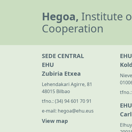
Hegoa,
Institute 
Cooperation
SEDE CENTRAL
EHU
EHU
Kol
Zubiria Etxea
Nieve
01006
Lehendakari Agirre, 81
48015 Bilbao
tfno.
tfno.:
(34) 94 601 70 91
EHU
e-mail:
hegoa@ehu.eus
Car
View map
Elhuy