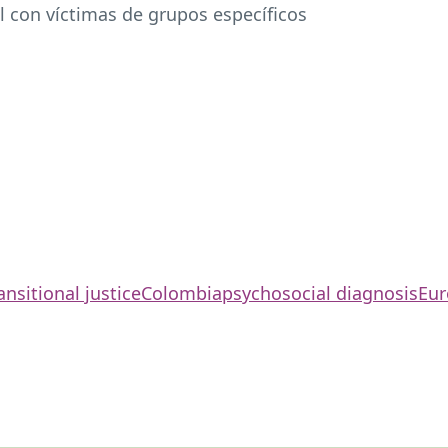
l con víctimas de grupos específicos
ansitional justice
Colombia
psychosocial diagnosis
Eur