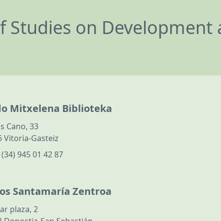
of Studies on Development 
do Mitxelena Biblioteka
s Cano, 33
 Vitoria-Gasteiz
:
(34) 945 01 42 87
los Santamaría Zentroa
ar plaza, 2