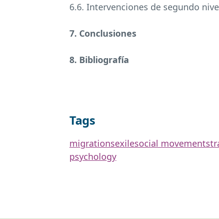
6.6. Intervenciones de segundo nive
7. Conclusiones
8. Bibliografía
Tags
migrations
exile
social movements
tr
psychology