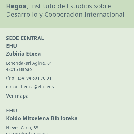
Hegoa,
Instituto de Estudios sobre
Desarrollo y Cooperación Internacional
SEDE CENTRAL
EHU
Zubiria Etxea
Lehendakari Agirre, 81
48015 Bilbao
tfno.:
(34) 94 601 70 91
e-mail:
hegoa@ehu.eus
Ver mapa
EHU
Koldo Mitxelena Biblioteka
Nieves Cano, 33
01006 Vitoria-Gasteiz