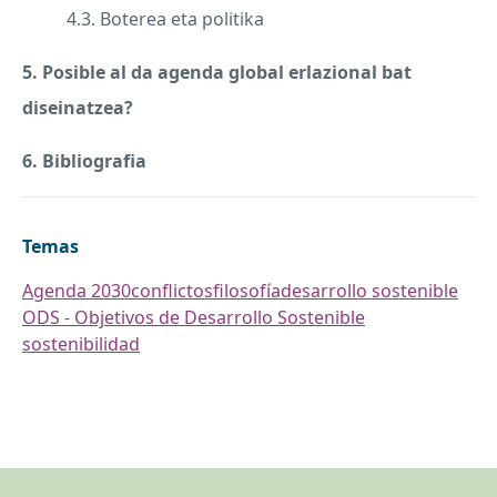
4.3. Boterea eta politika
5. Posible al da agenda global erlazional bat
diseinatzea?
6. Bibliografia
Temas
Agenda 2030
conflictos
filosofía
desarrollo sostenible
ODS - Objetivos de Desarrollo Sostenible
sostenibilidad