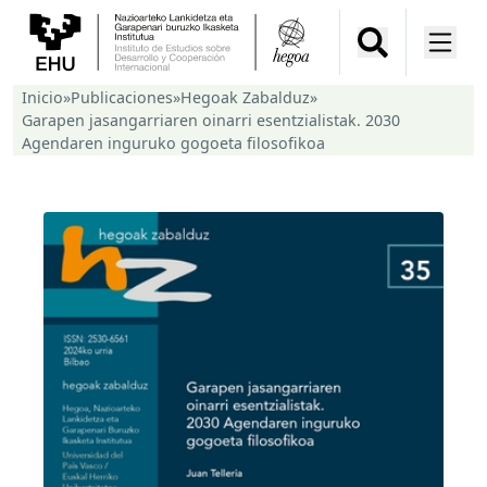
Inicio
»
Publicaciones
»
Hegoak Zabalduz
»
Garapen jasangarriaren oinarri esentzialistak. 2030
Agendaren inguruko gogoeta filosofikoa