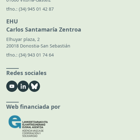
tfno.:
(34) 945 01 42 87
EHU
Carlos Santamaría Zentroa
Elhuyar plaza, 2
20018 Donostia-San Sebastián
tfno.:
(34) 943 01 74 64
Redes sociales
Web financiada por