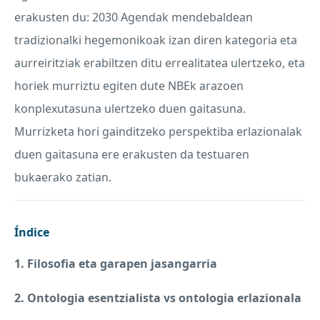
erakusten du: 2030 Agendak mendebaldean
tradizionalki hegemonikoak izan diren kategoria eta
aurreiritziak erabiltzen ditu errealitatea ulertzeko, eta
horiek murriztu egiten dute NBEk arazoen
konplexutasuna ulertzeko duen gaitasuna.
Murrizketa hori gainditzeko perspektiba erlazionalak
duen gaitasuna ere erakusten da testuaren
bukaerako zatian.
Índice
1. Filosofia eta garapen jasangarria
2. Ontologia esentzialista vs ontologia erlazionala