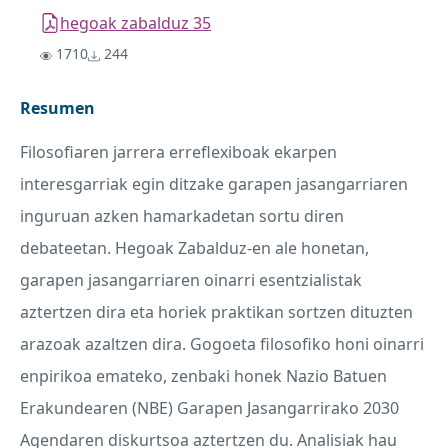
hegoak zabalduz 35
1710
244
Resumen
Filosofiaren jarrera erreflexiboak ekarpen
interesgarriak egin ditzake garapen jasangarriaren
inguruan azken hamarkadetan sortu diren
debateetan. Hegoak Zabalduz-en ale honetan,
garapen jasangarriaren oinarri esentzialistak
aztertzen dira eta horiek praktikan sortzen dituzten
arazoak azaltzen dira. Gogoeta filosofiko honi oinarri
enpirikoa emateko, zenbaki honek Nazio Batuen
Erakundearen (
NBE
) Garapen Jasangarrirako 2030
Agendaren diskurtsoa aztertzen du. Analisiak hau