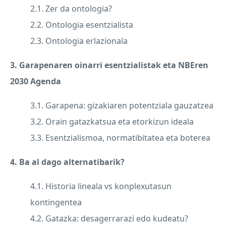
2.1. Zer da ontologia?
2.2. Ontologia esentzialista
2.3. Ontologia erlazionala
3. Garapenaren oinarri esentzialistak eta NBEren
2030 Agenda
3.1. Garapena: gizakiaren potentziala gauzatzea
3.2. Orain gatazkatsua eta etorkizun ideala
3.3. Esentzialismoa, normatibitatea eta boterea
4. Ba al dago alternatibarik?
4.1. Historia lineala vs konplexutasun
kontingentea
4.2. Gatazka: desagerrarazi edo kudeatu?