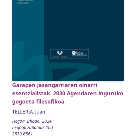
Garapen jasangarriaren oinarri
esentzialistak. 2030 Agendaren inguruko
gogoeta filosofikoa
TELLERIA, Juan
Hegoa, Bilbao, 2024
hegoak zabalduz (35)
2530-6561