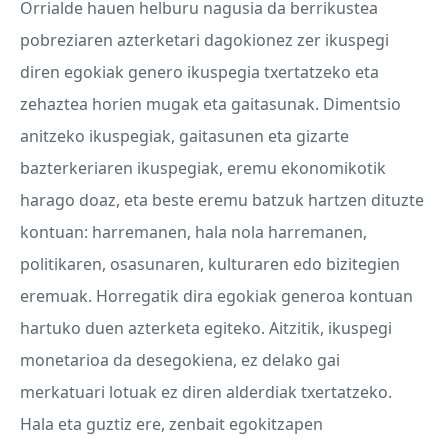
Orrialde hauen helburu nagusia da berrikustea
pobreziaren azterketari dagokionez zer ikuspegi
diren egokiak genero ikuspegia txertatzeko eta
zehaztea horien mugak eta gaitasunak. Dimentsio
anitzeko ikuspegiak, gaitasunen eta gizarte
bazterkeriaren ikuspegiak, eremu ekonomikotik
harago doaz, eta beste eremu batzuk hartzen dituzte
kontuan: harremanen, hala nola harremanen,
politikaren, osasunaren, kulturaren edo bizitegien
eremuak. Horregatik dira egokiak generoa kontuan
hartuko duen azterketa egiteko. Aitzitik, ikuspegi
monetarioa da desegokiena, ez delako gai
merkatuari lotuak ez diren alderdiak txertatzeko.
Hala eta guztiz ere, zenbait egokitzapen