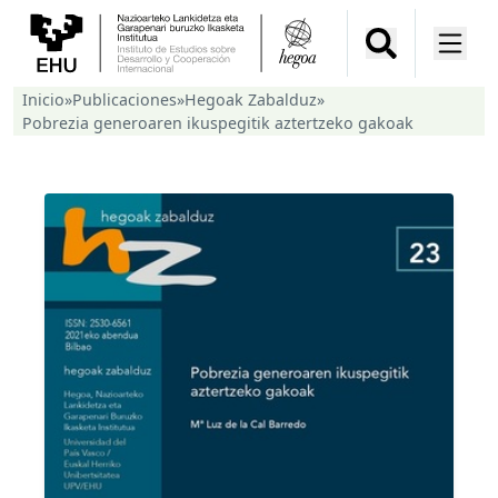
Inicio
»
Publicaciones
»
Hegoak Zabalduz
»
Pobrezia generoaren ikuspegitik aztertzeko gakoak