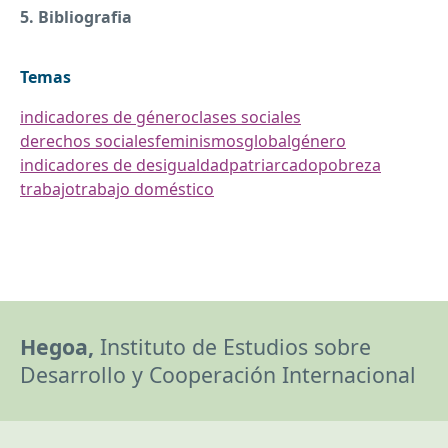
5. Bibliografia
Temas
indicadores de género
clases sociales
derechos sociales
feminismos
global
género
indicadores de desigualdad
patriarcado
pobreza
trabajo
trabajo doméstico
Hegoa,
Instituto de Estudios sobre
Desarrollo y Cooperación Internacional