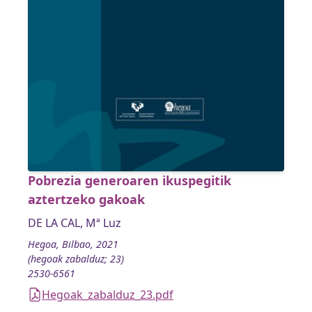
Pobrezia generoaren ikuspegitik
aztertzeko gakoak
DE LA CAL, Mª Luz
Hegoa, Bilbao, 2021
(hegoak zabalduz; 23)
2530-6561
Hegoak_zabalduz_23.pdf