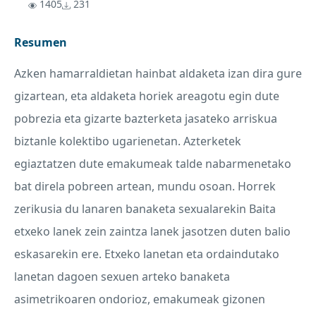
1405
231
Resumen
Azken hamarraldietan hainbat aldaketa izan dira gure
gizartean, eta aldaketa horiek areagotu egin dute
pobrezia eta gizarte bazterketa jasateko arriskua
biztanle kolektibo ugarienetan. Azterketek
egiaztatzen dute emakumeak talde nabarmenetako
bat direla pobreen artean, mundu osoan. Horrek
zerikusia du lanaren banaketa sexualarekin Baita
etxeko lanek zein zaintza lanek jasotzen duten balio
eskasarekin ere. Etxeko lanetan eta ordaindutako
lanetan dagoen sexuen arteko banaketa
asimetrikoaren ondorioz, emakumeak gizonen