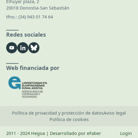
Elhuyar plaza, 2
20018 Donostia-San Sebastián
tfno.:
(34) 943 01 74 64
Redes sociales
Web financiada por
Política de privacidad y protección de datos
Aviso legal
Política de cookies
2011 - 2024 Hegoa | Desarrollado por eFaber
Login