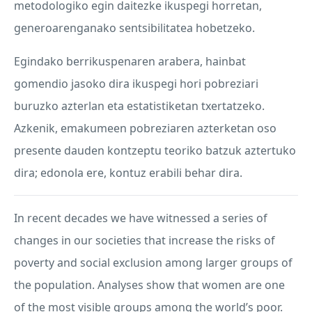
metodologiko egin daitezke ikuspegi horretan,
generoarenganako sentsibilitatea hobetzeko.
Egindako berrikuspenaren arabera, hainbat
gomendio jasoko dira ikuspegi hori pobreziari
buruzko azterlan eta estatistiketan txertatzeko.
Azkenik, emakumeen pobreziaren azterketan oso
presente dauden kontzeptu teoriko batzuk aztertuko
dira; edonola ere, kontuz erabili behar dira.
In recent decades we have witnessed a series of
changes in our societies that increase the risks of
poverty and social exclusion among larger groups of
the population. Analyses show that women are one
of the most visible groups among the world’s poor.