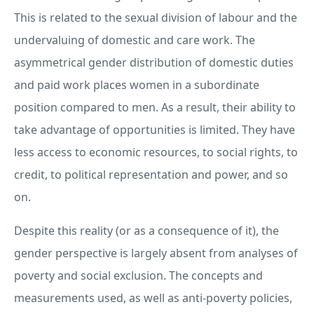
This is related to the sexual division of labour and the
undervaluing of domestic and care work. The
asymmetrical gender distribution of domestic duties
and paid work places women in a subordinate
position compared to men. As a result, their ability to
take advantage of opportunities is limited. They have
less access to economic resources, to social rights, to
credit, to political representation and power, and so
on.
Despite this reality (or as a consequence of it), the
gender perspective is largely absent from analyses of
poverty and social exclusion. The concepts and
measurements used, as well as anti-poverty policies,