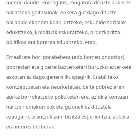
mende daude. Horregatik, mugatuta dituzte aukerez
baliatzeko gaitasunak. Aukera gutxiago dituzte
baliabide ekonomikoak lortzeko, eskubide sozialak
edukitzeko, kredituak eskuratzeko, ordezkaritza
politikoa eta boterea edukitzeko, etab.
Errealitate hori gorabehera (edo horren ondorioz),
pobreziari eta gizarte bazterketari buruzko azterketa
askotan ez dago genero ikuspegirik. Erabilitako
kontzeptuetan eta neurketetan, baita pobreziaren
aurka borrokatzeko politiketan ere, ez dira kontuan
hartzen emakumeek eta gizonek ez dituztela
ezaugarri, erantzukizun, bizitza esperientzia, aukera
eta interes berberak.