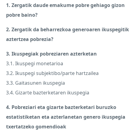
1. Zergatik daude emakume pobre gehiago gizon
pobre baino?
2. Zergatik da beharrezkoa generoaren ikuspegitik
aztertzea pobrezia?
3. Ikuspegiak pobreziaren azterketan
3.1. Ikuspegi monetarioa
3.2. Ikuspegi subjektibo/parte hartzailea
3.3. Gaitasunen ikuspegia
3.4. Gizarte bazterketaren ikuspegia
4. Pobreziari eta gizarte bazterketari buruzko
estatistiketan eta azterlanetan genero ikuspegia
txertatzeko gomendioak