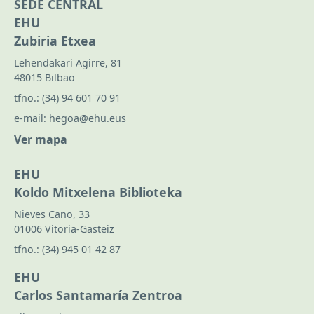
SEDE CENTRAL
EHU
Zubiria Etxea
Lehendakari Agirre, 81
48015 Bilbao
tfno.:
(34) 94 601 70 91
e-mail:
hegoa@ehu.eus
Ver mapa
EHU
Koldo Mitxelena Biblioteka
Nieves Cano, 33
01006 Vitoria-Gasteiz
tfno.:
(34) 945 01 42 87
EHU
Carlos Santamaría Zentroa