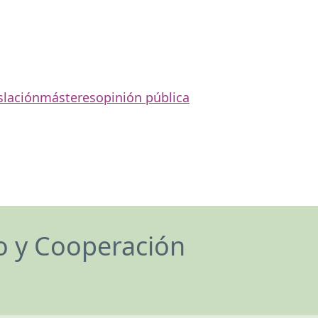
slación
másteres
opinión pública
lo y Cooperación