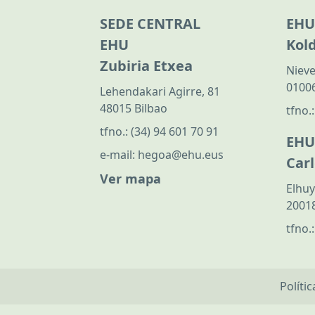
SEDE CENTRAL
EHU
EHU
Kol
Zubiria Etxea
Nieve
01006
Lehendakari Agirre, 81
48015 Bilbao
tfno.
tfno.:
(34) 94 601 70 91
EHU
e-mail:
hegoa@ehu.eus
Car
Ver mapa
Elhuy
20018
tfno.
Políti