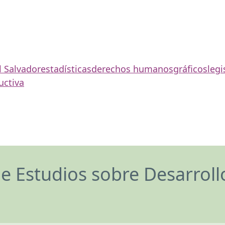
l Salvador
estadísticas
derechos humanos
gráficos
legi
uctiva
de Estudios sobre Desarrol