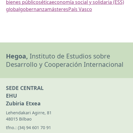
bienes públicos
ética
economía social y solidaria (ESS)
global
gobernanza
másteres
País Vasco
Hegoa,
Instituto de Estudios sobre
Desarrollo y Cooperación Internacional
SEDE CENTRAL
EHU
Zubiria Etxea
Lehendakari Agirre, 81
48015 Bilbao
tfno.:
(34) 94 601 70 91