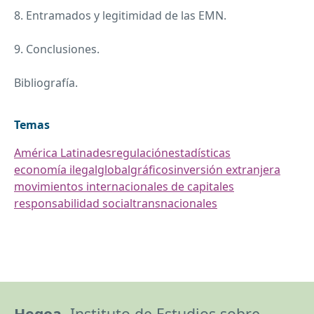
8. Entramados y legitimidad de las
EMN
.
9. Conclusiones.
Bibliografía.
Temas
América Latina
desregulación
estadísticas
economía ilegal
global
gráficos
inversión extranjera
movimientos internacionales de capitales
responsabilidad social
transnacionales
Hegoa,
Instituto de Estudios sobre