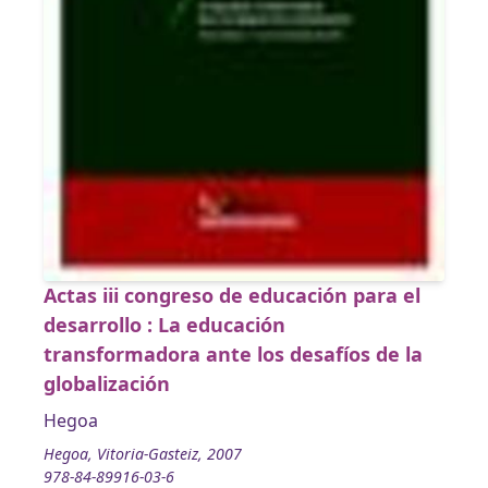
Actas iii congreso de educación para el
desarrollo : La educación
transformadora ante los desafíos de la
globalización
Hegoa
Hegoa, Vitoria-Gasteiz, 2007
978-84-89916-03-6