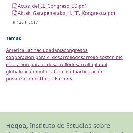
Actas_del_III_Congreso_ED.pdf
Aktak_Garapenerako_H._III._Kongresua.pdf
1264
617
Temas
América Latina
ciudadanía
congresos
cooperación para el desarrollo
desarrollo sostenible
educación para el desarrollo
desarrollo
global
globalización
multiculturalidad
participación
privatizaciones
Unión Europea
Hegoa,
Instituto de Estudios sobre