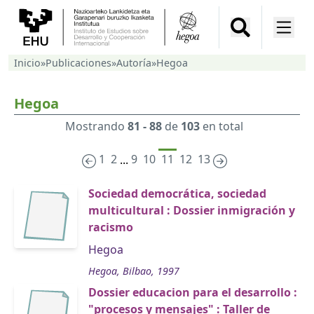
Inicio
»
Publicaciones
»
Autoría
»
Hegoa
Hegoa
Mostrando
81 - 88
de
103
en total
1
2
9
10
11
12
13
...
Sociedad democrática, sociedad
multicultural : Dossier inmigración y
racismo
Hegoa
Hegoa, Bilbao, 1997
Dossier educacion para el desarrollo :
"procesos y mensajes" : Taller de