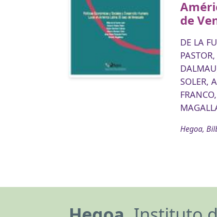
Améric
de Ve
DE LA FU
PASTOR,
DALMAU,
SOLER, A
FRANCO,
MAGALLA
Hegoa, Bil
Hegoa,
Instituto 