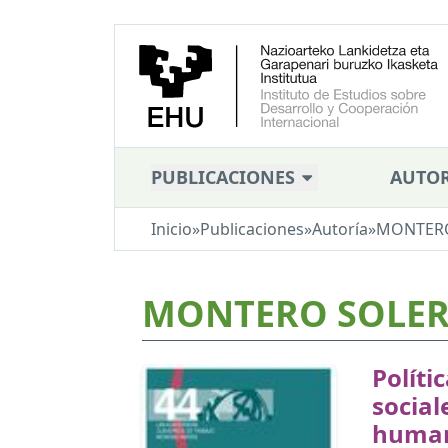
PUBLICACIONES
AUTOR
Inicio
»
Publicaciones
»
Autoría
»
MONTERO 
MONTERO SOLER,
Políti
social
human