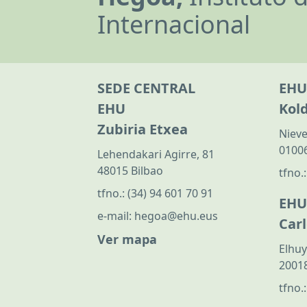
Internacional
SEDE CENTRAL
EHU
EHU
Kol
Zubiria Etxea
Nieve
01006
Lehendakari Agirre, 81
48015 Bilbao
tfno.
tfno.:
(34) 94 601 70 91
EHU
e-mail:
hegoa@ehu.eus
Car
Ver mapa
Elhuy
20018
tfno.