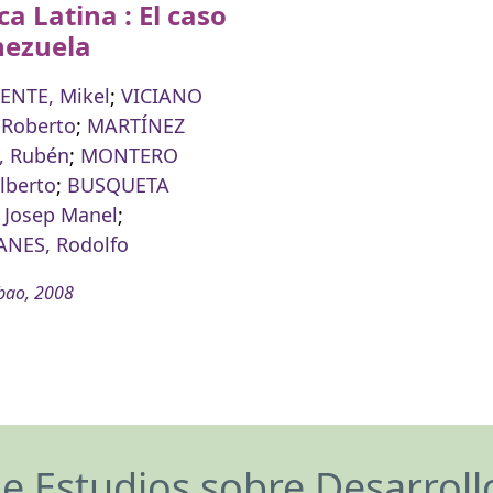
a Latina : El caso
nezuela
ENTE, Mikel
;
VICIANO
 Roberto
;
MARTÍNEZ
 Rubén
;
MONTERO
lberto
;
BUSQUETA
 Josep Manel
;
NES, Rodolfo
bao, 2008
de Estudios sobre Desarrol