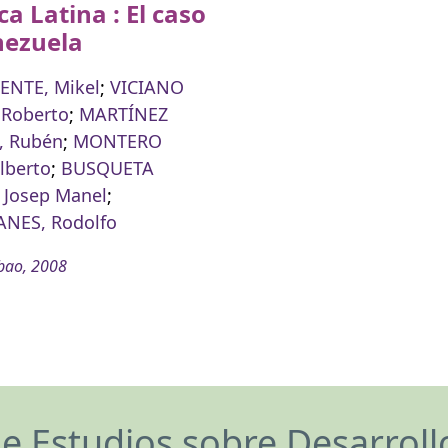
a Latina : El caso
nezuela
ENTE, Mikel
;
VICIANO
 Roberto
;
MARTÍNEZ
 Rubén
;
MONTERO
lberto
;
BUSQUETA
 Josep Manel
;
NES, Rodolfo
bao, 2008
de Estudios sobre Desarrol