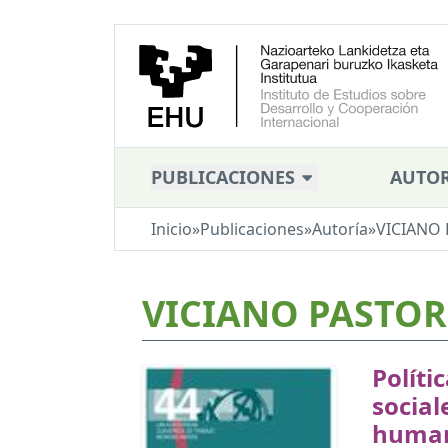
PUBLICACIONES
AUTOR
Inicio
»
Publicaciones
»
Autoría
»
VICIANO 
VICIANO PASTOR,
Políti
social
human