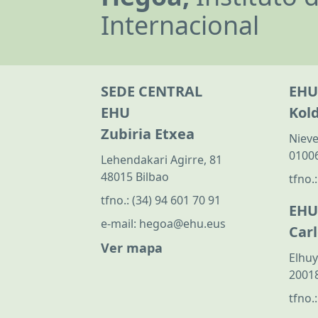
Internacional
SEDE CENTRAL
EHU
EHU
Kol
Zubiria Etxea
Nieve
01006
Lehendakari Agirre, 81
48015 Bilbao
tfno.
tfno.:
(34) 94 601 70 91
EHU
e-mail:
hegoa@ehu.eus
Car
Ver mapa
Elhuy
20018
tfno.