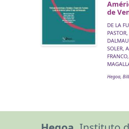
Améric
de Ve
DE LA FU
PASTOR,
DALMAU,
SOLER, A
FRANCO,
MAGALLA
Hegoa, Bil
Hegoa,
Instituto 