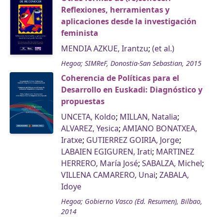
Reflexiones, herramientas y
aplicaciones desde la investigación
feminista
MENDIA AZKUE, Irantzu
;
(et al.)
Hegoa; SIMReF, Donostia-San Sebastian, 2015
Coherencia de Políticas para el
Desarrollo en Euskadi: Diagnóstico y
propuestas
UNCETA, Koldo
;
MILLAN, Natalia
;
ALVAREZ, Yesica
;
AMIANO BONATXEA,
Iratxe
;
GUTIERREZ GOIRIA, Jorge
;
LABAIEN EGIGUREN, Irati
;
MARTINEZ
HERRERO, María José
;
SABALZA, Michel
;
VILLENA CAMARERO, Unai
;
ZABALA,
Idoye
Hegoa; Gobierno Vasco (Ed. Resumen), Bilbao,
2014