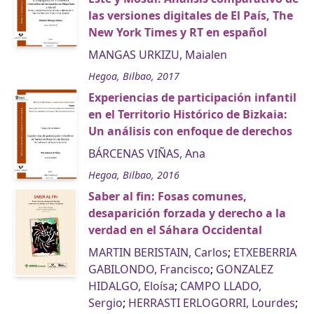
las versiones digitales de El País, The
New York Times y RT en español
MANGAS URKIZU, Maialen
Hegoa, Bilbao, 2017
Experiencias de participación infantil
en el Territorio Histórico de Bizkaia:
Un análisis con enfoque de derechos
BÁRCENAS VIÑAS, Ana
Hegoa, Bilbao, 2016
Saber al fin: Fosas comunes,
desaparición forzada y derecho a la
verdad en el Sáhara Occidental
MARTIN BERISTAIN, Carlos
;
ETXEBERRIA
GABILONDO, Francisco
;
GONZALEZ
HIDALGO, Eloísa
;
CAMPO LLADO,
Sergio
;
HERRASTI ERLOGORRI, Lourdes
;