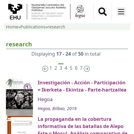
Home
»
Publications
»
research
research
Displaying
17 - 24
of
50
in total
1
2
3
4
5
6
7
Investigación - Acción - Participación
= Ikerketa - Ekintza - Parte-hartzailea
Hegoa
Hegoa, Bilbao, 2019
La propaganda en la cobertura
informativa de las batallas de Alepo
Este y Mosul. Análisis comparativo de