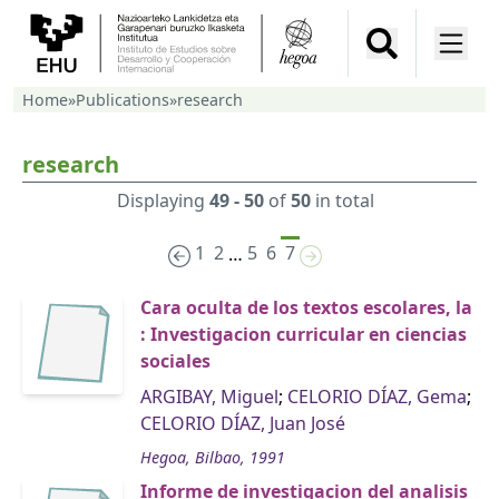
Home
»
Publications
»
research
research
Displaying
49 - 50
of
50
in total
1
2
5
6
7
…
Cara oculta de los textos escolares, la
: Investigacion curricular en ciencias
sociales
ARGIBAY, Miguel
;
CELORIO DÍAZ, Gema
;
CELORIO DÍAZ, Juan José
Hegoa, Bilbao, 1991
Informe de investigacion del analisis