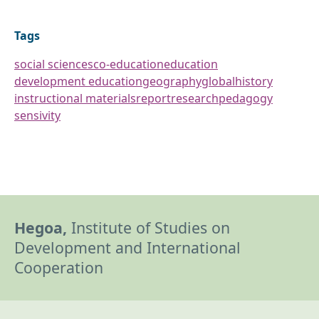
Tags
social sciences
co-education
education
development education
geography
global
history
instructional materials
report
research
pedagogy
sensivity
Hegoa,
Institute of Studies on
Development and International
Cooperation