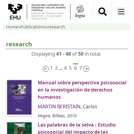
Home
»
Publications
»
research
research
Displaying
41 - 48
of
50
in total
1
2
4
5
6
7
…
Manual sobre perspectiva psicosocial
en la investigación de derechos
humanos
MARTIN BERISTAIN, Carlos
Hegoa, Bilbao, 2010
Las palabras de la selva : Estudio
psicosocial del impacto de las