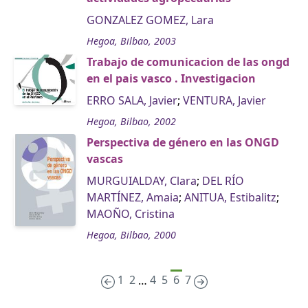
GONZALEZ GOMEZ, Lara
Hegoa, Bilbao, 2003
Trabajo de comunicacion de las ongd
en el pais vasco . Investigacion
ERRO SALA, Javier
;
VENTURA, Javier
Hegoa, Bilbao, 2002
Perspectiva de género en las ONGD
vascas
MURGUIALDAY, Clara
;
DEL RÍO
MARTÍNEZ, Amaia
;
ANITUA, Estibalitz
;
MAOÑO, Cristina
Hegoa, Bilbao, 2000
1
2
4
5
6
7
…