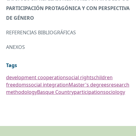
PARTICIPACIÓN PROTAGÓNICA Y
CON
PERSPECTIVA
DE GÉNERO
REFERENCIAS
BIBLIOGRÁFICAS
ANEXOS
Tags
development cooperation
social rights
children
freedoms
social integration
Master's degrees
research
methodology
Basque Country
participation
sociology