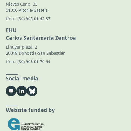
Nieves Cano, 33
01006 Vitoria-Gasteiz
tfno.:
(34) 945 01 42 87
EHU
Carlos Santamaría Zentroa
Elhuyar plaza, 2
20018 Donostia-San Sebastián
tfno.:
(34) 943 01 74 64
Social media
Website funded by