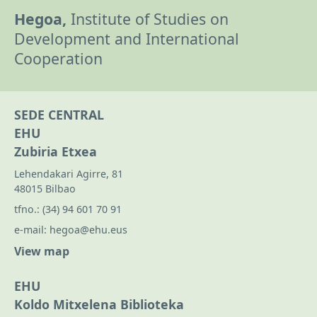
Hegoa,
Institute of Studies on
Development and International
Cooperation
SEDE CENTRAL
EHU
Zubiria Etxea
Lehendakari Agirre, 81
48015 Bilbao
tfno.:
(34) 94 601 70 91
e-mail:
hegoa@ehu.eus
View map
EHU
Koldo Mitxelena Biblioteka