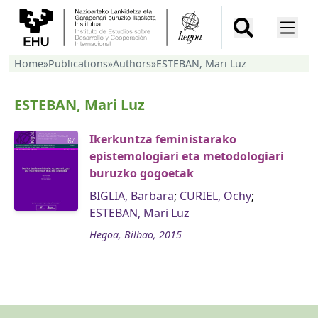
Home
»
Publications
»
Authors
»
ESTEBAN, Mari Luz
ESTEBAN, Mari Luz
Ikerkuntza feministarako
epistemologiari eta metodologiari
buruzko gogoetak
BIGLIA, Barbara
;
CURIEL, Ochy
;
ESTEBAN, Mari Luz
Hegoa, Bilbao, 2015