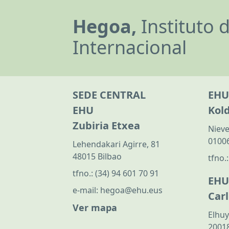
Hegoa,
Instituto 
Internacional
SEDE CENTRAL
EHU
EHU
Kol
Zubiria Etxea
Nieve
01006
Lehendakari Agirre, 81
48015 Bilbao
tfno.
tfno.:
(34) 94 601 70 91
EHU
e-mail:
hegoa@ehu.eus
Car
Ver mapa
Elhuy
20018