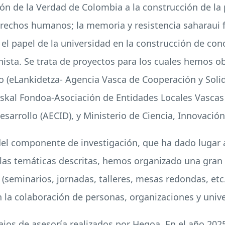
ón de la Verdad de Colombia a la construcción de la p
erechos humanos; la memoria y resistencia saharaui f
el papel de la universidad en la construcción de cono
ista. Se trata de proyectos para los cuales hemos o
o (eLankidetza- Agencia Vasca de Cooperación y Soli
skal Fondoa-Asociación de Entidades Locales Vasca
sarrollo (AECID), y Ministerio de Ciencia, Innovación
del componente de investigación, que ha dado lugar
las temáticas descritas, hemos organizado una gran
l (seminarios, jornadas, talleres, mesas redondas, etc
 la colaboración de personas, organizaciones y unive
bajos de asesoría realizados por Hegoa. En el año 20