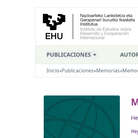
PUBLICACIONES
AUTOR
Inicio
»
Publicaciones
»
Memorias
»
Memor
M
He
Heg