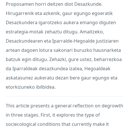
Proposamen horri deitzen diot Desazkunde.
Hirugarrenik eta azkenik, gaur egungo egoeratik
Desazkundera igarotzeko aukera emango diguten
estrategia-motak zehaztu ditugu. Amaitzeko,
Desazkundearen eta Iparralde-Hegoalde justiziaren
artean dagoen lotura sakonari buruzko hausnarketa
batzuk egin ditugu. Zehazki, gure ustez, beharrezkoa
da Iparraldeak desazkundea izatea, Hegoaldeak
askatasunez aukeratu dezan bere gaur egungo eta
etorkizuneko ibilbidea.
This article presents a general reflection on degrowth
in three stages. First, it explores the type of
sociecological conditions that currently make it