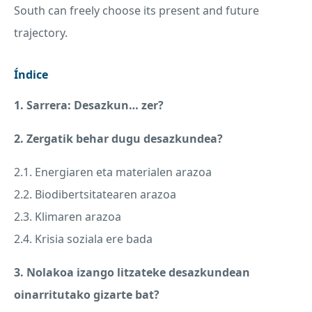
South can freely choose its present and future
trajectory.
Índice
1. Sarrera: Desazkun… zer?
2. Zergatik behar dugu desazkundea?
2.1. Energiaren eta materialen arazoa
2.2. Biodibertsitatearen arazoa
2.3. Klimaren arazoa
2.4. Krisia soziala ere bada
3. Nolakoa izango litzateke desazkundean
oinarritutako gizarte bat?