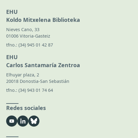
EHU
Koldo Mitxelena Biblioteka
Nieves Cano, 33
01006 Vitoria-Gasteiz
tfno.:
(34) 945 01 42 87
EHU
Carlos Santamaría Zentroa
Elhuyar plaza, 2
20018 Donostia-San Sebastián
tfno.:
(34) 943 01 74 64
Redes sociales