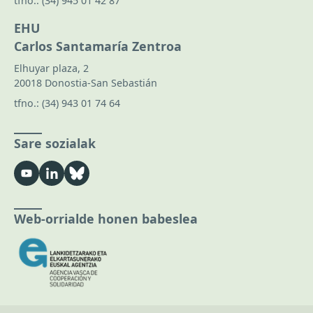
tfno.:
(34) 945 01 42 87
EHU
Carlos Santamaría Zentroa
Elhuyar plaza, 2
20018 Donostia-San Sebastián
tfno.:
(34) 943 01 74 64
Sare sozialak
Web-orrialde honen babeslea