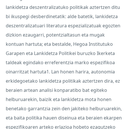
lankidetza deszentralizatuko politikak aztertzen ditu
bi ikuspegi desberdinetatik: alde batetik, lankidetza
deszentralizatuari literatura espezializatuak egozten
dizkion ezaugarri, potentzialtasun eta mugak
kontuan hartuta; eta bestalde, Hegoa Institutuko
Garapen eta Lankidetza Politikei buruzko Ikerketa
taldeak egindako erreferentzia marko espezifikoa
oinarritzat hartuta1. Lan honen harira, autonomia
erkidegoetako lankidetza politikak aztertzen dira, ez
beraien artean analisi konparatibo bat egiteko
helburuarekin, baizik eta lankidetza mota honen
benetako garrantzia zein den jakiteko helburuarekin,
eta baita politika hauen diseinua eta beraien ekarpen
espezifikoaren arteko erlazioa hobeto ezagutzeko