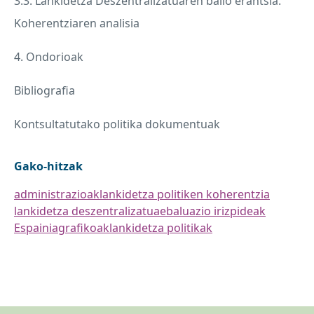
3.3. Lankidetza Deszentralizatuaren balio erantsia.
Koherentziaren analisia
4. Ondorioak
Bibliografia
Kontsultatutako politika dokumentuak
Gako-hitzak
administrazioak
lankidetza politiken koherentzia
lankidetza deszentralizatua
ebaluazio irizpideak
Espainia
grafikoak
lankidetza politikak