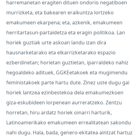
harremanetan eragiten dituen ondorio negatiboen
murrizketa, eta bakearen eraikuntza lortzeko
emakumeen ekarpena; eta, azkenik, emakumeen
herritartasun-partaidetza eta eragin politikoa. Lan
horiek guztiak urte askoan landu izan dira
hausnarketarako eta elkarrizketarako espazio
ezberdinetan; horietan guztietan, iparraldeko nahiz
hegoaldeko adituek, GGKEetakoek eta mugimendu
feministakoek parte hartu dute. Zinez uste dugu gai
horiek lantzea ezinbestekoa dela emakumezkoen
giza-eskubideen lorpenean aurreratzeko. Zentzu
horretan, hiru ardatz horiek oinarri harturik,
Latinoamerikako emakumeen errealitatean sakondu
nahi dugu. Hala, bada, genero-ekitatea aintzat hartuz