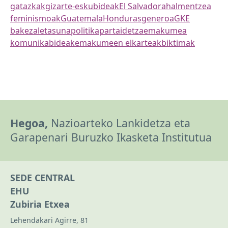
gatazkak
gizarte-eskubideak
El Salvador
ahalmentzea
feminismoak
Guatemala
Honduras
generoa
GKE
bakezaletasuna
politika
partaidetza
emakumea
komunikabideak
emakumeen elkarteak
biktimak
Hegoa,
Nazioarteko Lankidetza eta
Garapenari Buruzko Ikasketa Institutua
SEDE CENTRAL
EHU
Zubiria Etxea
Lehendakari Agirre, 81