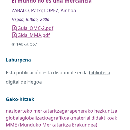
El mundo no es una mercancia
ZABALO, Patxi
;
LOPEZ, Ainhoa
Hegoa, Bilbao, 2006
Guia_OMC-2.pdf
Gida_MMA.pdf
1407
567
Laburpena
Esta publicación está disponible en la
biblioteca
digital de Hegoa
Gako-hitzak
nazioarteko merkataritza
garapenerako hezkuntza
globala
globalizacioa
grafikoak
material didaktikoak
MME (Munduko Merkataritza Erakundea)