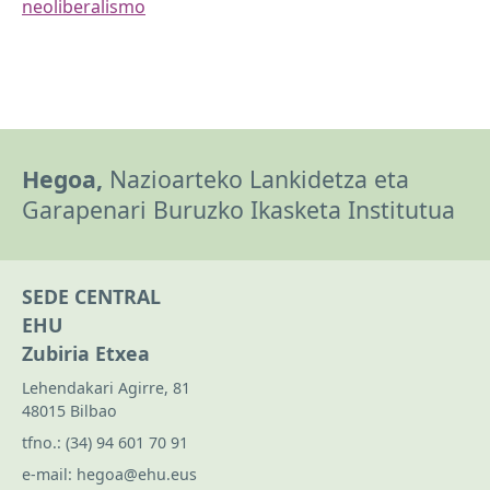
neoliberalismo
Hegoa,
Nazioarteko Lankidetza eta
Garapenari Buruzko Ikasketa Institutua
SEDE CENTRAL
EHU
Zubiria Etxea
Lehendakari Agirre, 81
48015 Bilbao
tfno.:
(34) 94 601 70 91
e-mail:
hegoa@ehu.eus