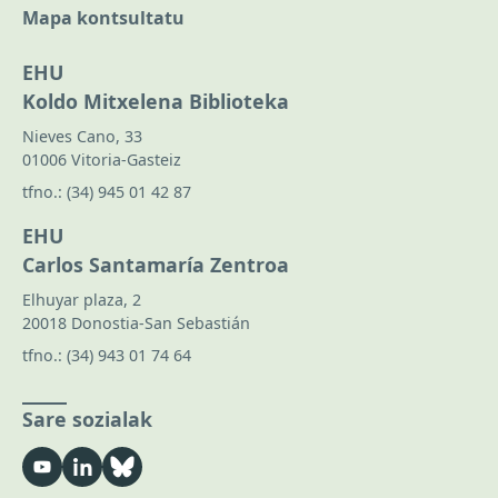
Mapa kontsultatu
EHU
Koldo Mitxelena Biblioteka
Nieves Cano, 33
01006 Vitoria-Gasteiz
tfno.:
(34) 945 01 42 87
EHU
Carlos Santamaría Zentroa
Elhuyar plaza, 2
20018 Donostia-San Sebastián
tfno.:
(34) 943 01 74 64
Sare sozialak