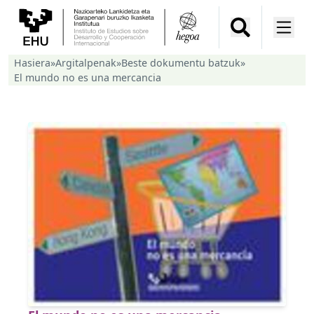
Hasiera
»
Argitalpenak
»
Beste dokumentu batzuk
»
El mundo no es una mercancia