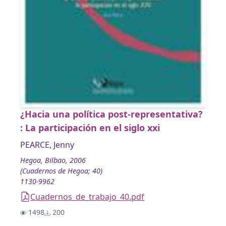
¿Hacia una política post-representativa?
: La participación en el siglo xxi
PEARCE, Jenny
Hegoa, Bilbao, 2006
(Cuadernos de Hegoa; 40)
1130-9962
Cuadernos_de_trabajo_40.pdf
1498
200