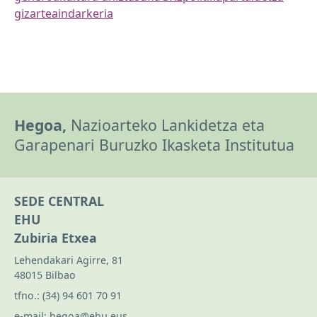
gizartea
indarkeria
Hegoa,
Nazioarteko Lankidetza eta
Garapenari Buruzko Ikasketa Institutua
SEDE CENTRAL
EHU
Zubiria Etxea
Lehendakari Agirre, 81
48015 Bilbao
tfno.:
(34) 94 601 70 91
e-mail:
hegoa@ehu.eus