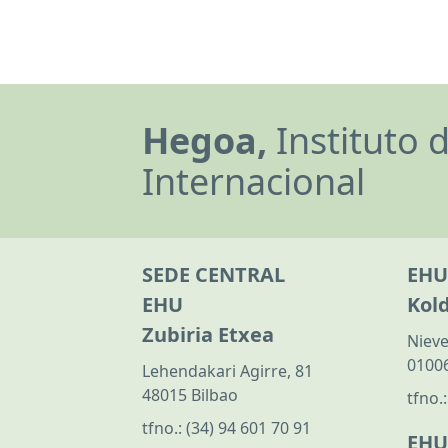
Hegoa,
Instituto 
Internacional
SEDE CENTRAL
EHU
EHU
Kol
Zubiria Etxea
Nieve
01006
Lehendakari Agirre, 81
48015 Bilbao
tfno.
tfno.:
(34) 94 601 70 91
EHU