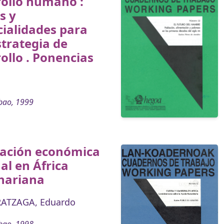
rollo humano :
s y
ialidades para
trategia de
ollo . Ponencias
bao, 1999
ración económica
al en África
hariana
ATZAGA, Eduardo
bao, 1998