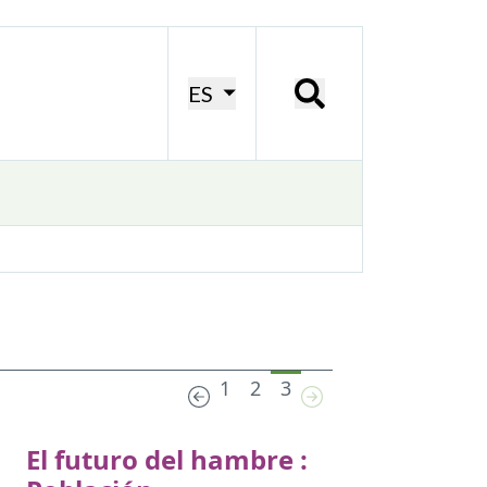
ES
1
2
3
El futuro del hambre :