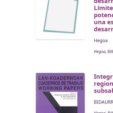
desar
Límite
potenc
una es
desarr
Hegoa
Hegoa, Bil
Integ
region
subsa
BIDAURR
Hegoa, Bil