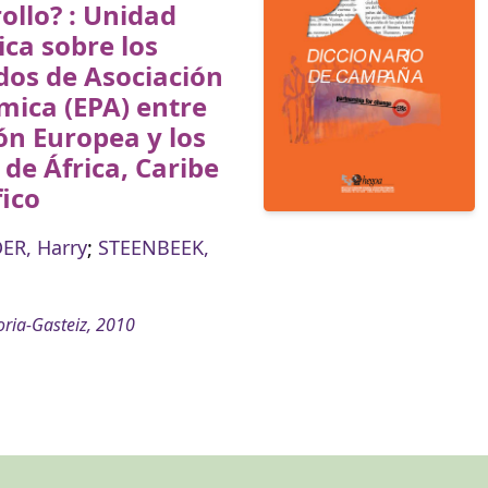
ollo? : Unidad
ica sobre los
dos de Asociación
ica (EPA) entre
ón Europea y los
 de África, Caribe
fico
ER, Harry
;
STEENBEEK,
oria-Gasteiz, 2010