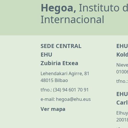
Hegoa,
Instituto 
Internacional
SEDE CENTRAL
EHU
EHU
Kol
Zubiria Etxea
Nieve
01006
Lehendakari Agirre, 81
48015 Bilbao
tfno.
tfno.:
(34) 94 601 70 91
EHU
e-mail:
hegoa@ehu.eus
Car
Ver mapa
Elhuy
20018