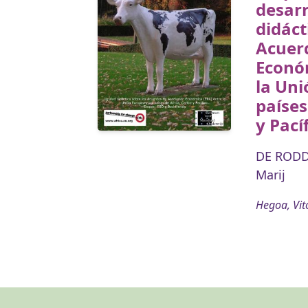
desarr
didáct
Acuer
Económ
la Uni
países
y Pací
DE RODD
Marij
Hegoa, Vit