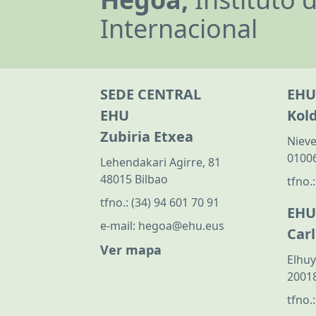
Internacional
SEDE CENTRAL
EHU
EHU
Kol
Zubiria Etxea
Nieve
01006
Lehendakari Agirre, 81
48015 Bilbao
tfno.
tfno.:
(34) 94 601 70 91
EHU
e-mail:
hegoa@ehu.eus
Car
Ver mapa
Elhuy
20018
tfno.