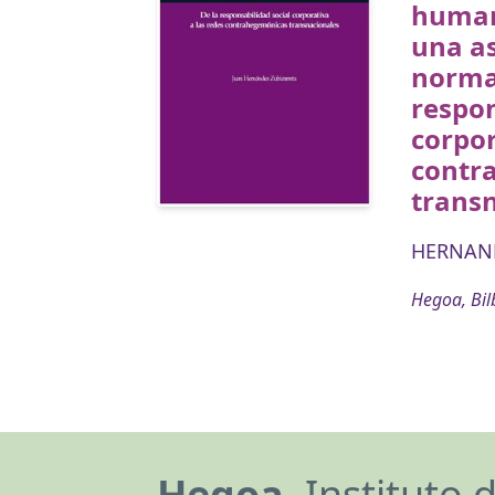
humano
una a
normat
respon
corpor
contr
trans
HERNAND
Hegoa, Bil
Hegoa,
Instituto 