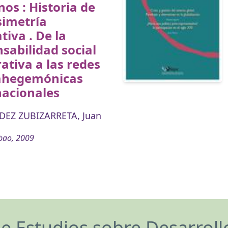
s : Historia de
simetría
iva . De la
sabilidad social
ativa a las redes
ahegemónicas
nacionales
EZ ZUBIZARRETA, Juan
bao, 2009
de Estudios sobre Desarrol