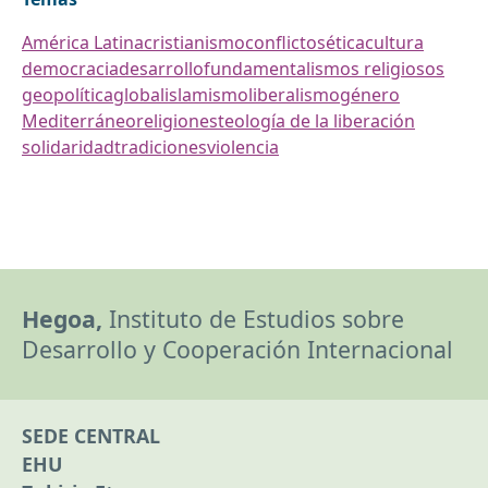
América Latina
cristianismo
conflictos
ética
cultura
democracia
desarrollo
fundamentalismos religiosos
geopolítica
global
islamismo
liberalismo
género
Mediterráneo
religiones
teología de la liberación
solidaridad
tradiciones
violencia
Hegoa,
Instituto de Estudios sobre
Desarrollo y Cooperación Internacional
SEDE CENTRAL
EHU