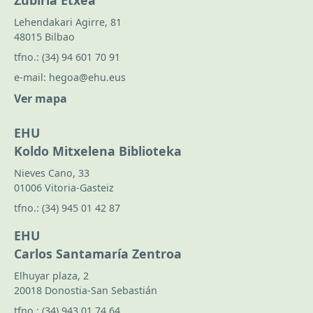
Zubiria Etxea
Lehendakari Agirre, 81
48015 Bilbao
tfno.:
(34) 94 601 70 91
e-mail:
hegoa@ehu.eus
Ver mapa
EHU
Koldo Mitxelena Biblioteka
Nieves Cano, 33
01006 Vitoria-Gasteiz
tfno.:
(34) 945 01 42 87
EHU
Carlos Santamaría Zentroa
Elhuyar plaza, 2
20018 Donostia-San Sebastián
tfno.:
(34) 943 01 74 64