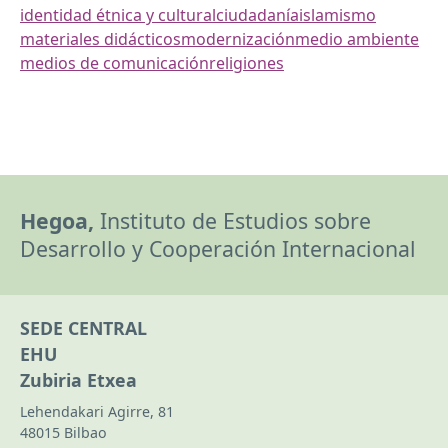
identidad étnica y cultural
ciudadanía
islamismo
materiales didácticos
modernización
medio ambiente
medios de comunicación
religiones
Hegoa,
Instituto de Estudios sobre
Desarrollo y Cooperación Internacional
SEDE CENTRAL
EHU
Zubiria Etxea
Lehendakari Agirre, 81
48015 Bilbao