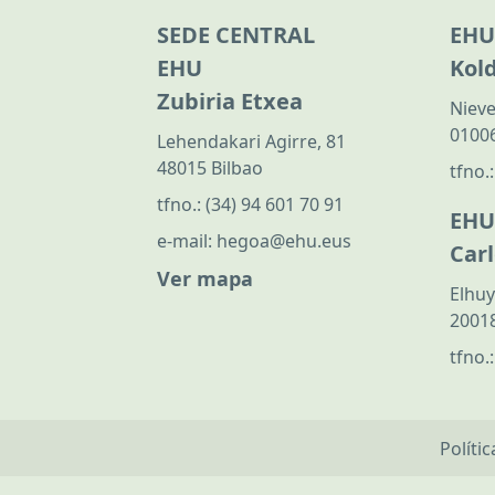
SEDE CENTRAL
EHU
EHU
Kol
Zubiria Etxea
Nieve
01006
Lehendakari Agirre, 81
48015 Bilbao
tfno.
tfno.:
(34) 94 601 70 91
EHU
e-mail:
hegoa@ehu.eus
Car
Ver mapa
Elhuy
20018
tfno.
Políti