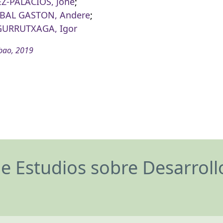
Z-PALACIOS, Jone
;
AL GASTON, Andere
;
URRUTXAGA, Igor
bao, 2019
de Estudios sobre Desarrol