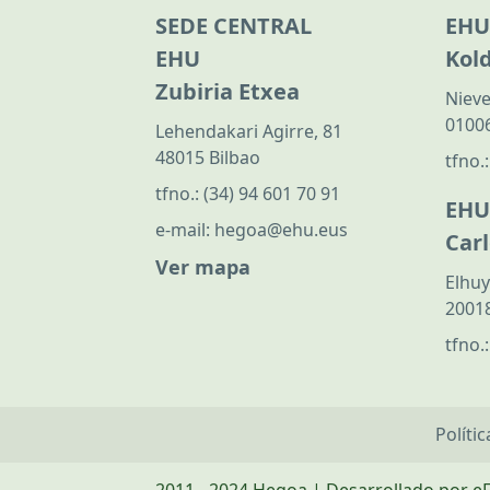
SEDE CENTRAL
EHU
EHU
Kol
Zubiria Etxea
Nieve
01006
Lehendakari Agirre, 81
48015 Bilbao
tfno.
tfno.:
(34) 94 601 70 91
EHU
e-mail:
hegoa@ehu.eus
Car
Ver mapa
Elhuy
20018
tfno.
Políti