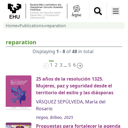
Home
»
Publications
»
reparation
reparation
Displaying
1 - 8
of
48
in total
1
2
3
5
6
…
25 años de la resolución 1325.
Mujeres, paz y seguridad desde el
territorio del exilio y las diásporas
VÁSQUEZ SEPÚLVEDA, María del
Rosario
Hegoa, Bilbao, 2025
Propuestas para fortalecer la agenda