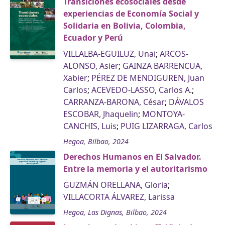
Transiciones ecosociales desde
experiencias de Economía Social y
Solidaria en Bolivia, Colombia,
Ecuador y Perú
VILLALBA-EGUILUZ, Unai
;
ARCOS-
ALONSO, Asier
;
GAINZA BARRENCUA,
Xabier
;
PÉREZ DE MENDIGUREN, Juan
Carlos
;
ACEVEDO-LASSO, Carlos A.
;
CARRANZA-BARONA, César
;
DÁVALOS
ESCOBAR, Jhaquelin
;
MONTOYA-
CANCHIS, Luis
;
PUIG LIZARRAGA, Carlos
Hegoa, Bilbao, 2024
Derechos Humanos en El Salvador.
Entre la memoria y el autoritarismo
GUZMÁN ORELLANA, Gloria
;
VILLACORTA ÁLVAREZ, Larissa
Hegoa, Las Dignas, Bilbao, 2024