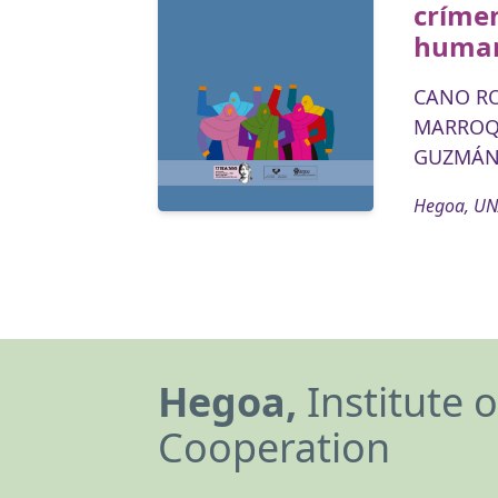
crímen
huma
CANO RO
MARROQU
GUZMÁN 
Hegoa, UN
Hegoa,
Institute 
Cooperation