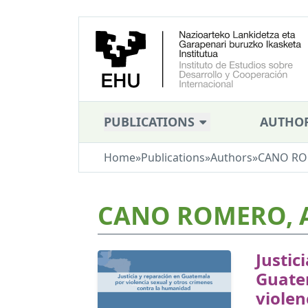
PUBLICATIONS
AUTHO
Home
»
Publications
»
Authors
»
CANO ROM
CANO ROMERO, A
Justic
Guate
violen