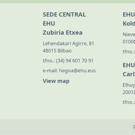
SEDE CENTRAL
EHU
EHU
Kol
Zubiria Etxea
Nieve
01006
Lehendakari Agirre, 81
48015 Bilbao
tfno.
tfno.:
(34) 94 601 70 91
EHU
e-mail:
hegoa@ehu.eus
Car
View map
Elhuy
20018
tfno.