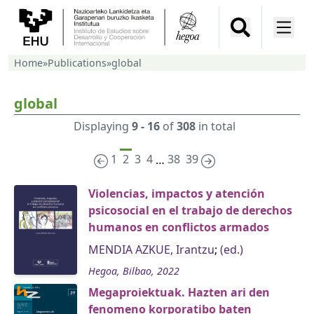
Home
»
Publications
»
global
global
Displaying
9 - 16
of
308
in total
1
2
3
4
38
39
…
Violencias, impactos y atención
psicosocial en el trabajo de derechos
humanos en conflictos armados
MENDIA AZKUE, Irantzu
;
(ed.)
Hegoa, Bilbao, 2022
Megaproiektuak. Hazten ari den
fenomeno korporatibo baten