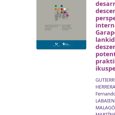
desarr
descen
perspe
intern
Garap
lankid
desze
potent
prakti
ikusp
GUTIERRE
HERRERA
Fernand
LABAIEN 
MALAGÓN
MARTÍNE