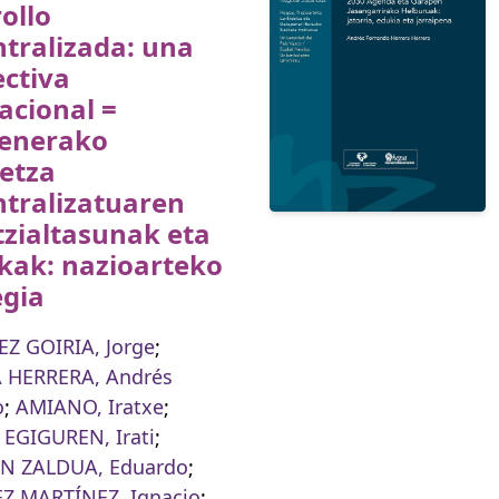
ollo
tralizada: una
ctiva
acional =
enerako
etza
ntralizatuaren
zialtasunak eta
kak: nazioarteko
egia
Z GOIRIA, Jorge
;
 HERRERA, Andrés
o
;
AMIANO, Iratxe
;
EGIGUREN, Irati
;
 ZALDUA, Eduardo
;
Z MARTÍNEZ, Ignacio
;