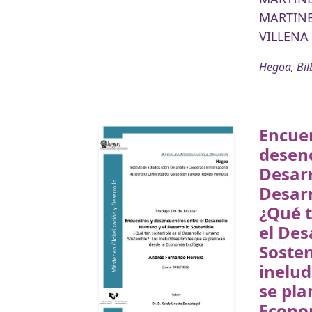
MARTINE
VILLENA
Hegoa, Bil
Encue
desenc
Desar
Desarr
¿Qué t
el De
Sosten
inelud
se pla
Econo