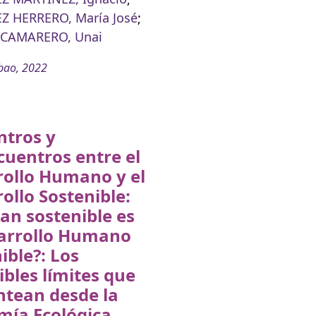
Z HERRERO, María José
;
 CAMARERO, Unai
bao, 2022
ntros y
uentros entre el
rollo Humano y el
ollo Sostenible:
an sostenible es
sarrollo Humano
ible?: Los
ibles límites que
ntean desde la
mía Ecológica