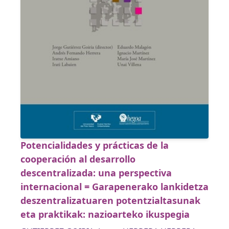
Potencialidades y prácticas de la
cooperación al desarrollo
descentralizada: una perspectiva
internacional = Garapenerako lankidetza
deszentralizatuaren potentzialtasunak
eta praktikak: nazioarteko ikuspegia