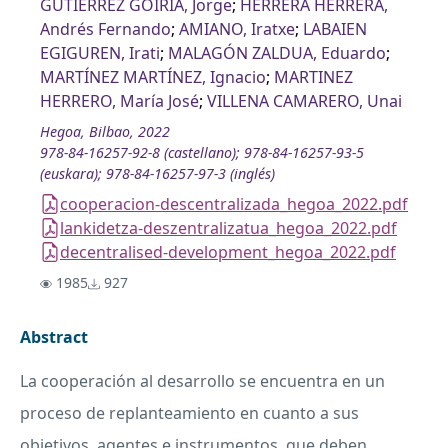
GUTIERREZ GOIRIA, Jorge
;
HERRERA HERRERA,
Andrés Fernando
;
AMIANO, Iratxe
;
LABAIEN
EGIGUREN, Irati
;
MALAGÓN ZALDUA, Eduardo
;
MARTÍNEZ MARTÍNEZ, Ignacio
;
MARTINEZ
HERRERO, María José
;
VILLENA CAMARERO, Unai
Hegoa, Bilbao, 2022
978-84-16257-92-8 (castellano); 978-84-16257-93-5
(euskara); 978-84-16257-97-3 (inglés)
cooperacion-descentralizada_hegoa_2022.pdf
lankidetza-deszentralizatua_hegoa_2022.pdf
decentralised-development_hegoa_2022.pdf
1985
927
Abstract
La cooperación al desarrollo se encuentra en un
proceso de replanteamiento en cuanto a sus
objetivos, agentes e instrumentos, que deben