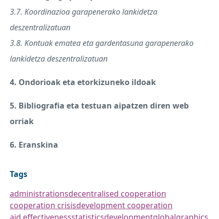
3.7. Koordinazioa garapenerako lankidetza
deszentralizatuan
3.8. Kontuak ematea eta gardentasuna garapenerako
lankidetza deszentralizatuan
4. Ondorioak eta etorkizuneko ildoak
5. Bibliografia eta testuan aipatzen diren web
orriak
6. Eranskina
Tags
administrations
decentralised cooperation
cooperation crisis
development cooperation
aid effectiveness
statistics
development
global
graphics