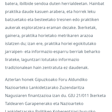
batera, ibilbide sendoa duten herrialdeetan. Hainbat
praktika daude kasuen arabera, eta horrek leku
batzuetako eta besteetako tresnen edo praktiken
aukerak esploratzera eraman dezake. Ikerketak,
gainera, praktika horietako metrikaren arazoa
islatzen du; izan ere, praktika horiei egokitutako
jarraipen- eta informazio-esparru berriak beharko
lirateke, laguntzari lotutako informazio
tradizionalean hain zentratuta ez daudenak.
Azterlan honek Gipuzkoako Foru Aldundiko
Nazioarteko Lankidetzarako Zuzendaritza
Nagusiaren finantzazioa izan du.
GIU
21/011 Ikerketa
Taldearen Garapenerako eta Nazioarteko
Lankidetzarako Politiken Koherentziari buruzko