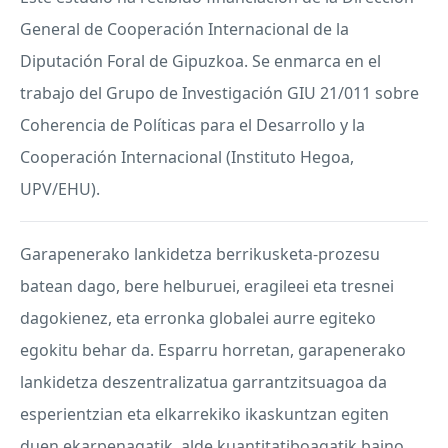
General de Cooperación Internacional de la
Diputación Foral de Gipuzkoa. Se enmarca en el
trabajo del Grupo de Investigación
GIU
21/011 sobre
Coherencia de Políticas para el Desarrollo y la
Cooperación Internacional (Instituto Hegoa,
UPV
/
EHU
).
Garapenerako lankidetza berrikusketa-prozesu
batean dago, bere helburuei, eragileei eta tresnei
dagokienez, eta erronka globalei aurre egiteko
egokitu behar da. Esparru horretan, garapenerako
lankidetza deszentralizatua garrantzitsuagoa da
esperientzian eta elkarrekiko ikaskuntzan egiten
duen ekarpenagatik, alde kuantitatiboagatik baino.