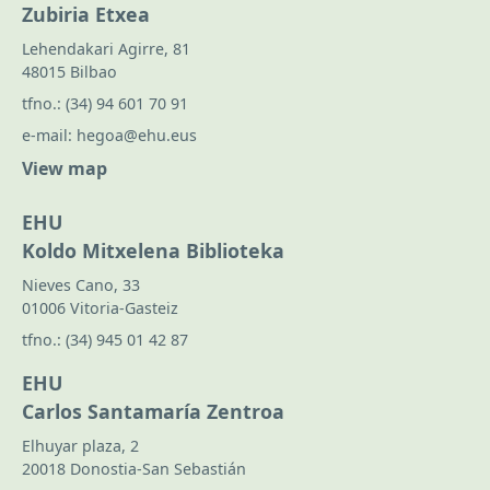
Zubiria Etxea
Lehendakari Agirre, 81
48015 Bilbao
tfno.:
(34) 94 601 70 91
e-mail:
hegoa@ehu.eus
View map
EHU
Koldo Mitxelena Biblioteka
Nieves Cano, 33
01006 Vitoria-Gasteiz
tfno.:
(34) 945 01 42 87
EHU
Carlos Santamaría Zentroa
Elhuyar plaza, 2
20018 Donostia-San Sebastián