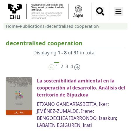
Home
»
Publications
»
decentralised cooperation
decentralised cooperation
Displaying
1 - 8
of
31
in total
1
2
3
4
La sostenibilidad ambiental en la
cooperación al desarrollo. Análisis del
territorio de Gipuzkoa
ETXANO GANDARIASBEITIA, Iker
;
JIMÉNEZ-ZUMALDE, Irene
;
BENGOECHEA IBARRONDO, Izaskun
;
LABAIEN EGIGUREN, Irati