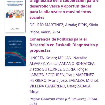
Diagnóstico de la cooperación para el
desarrollo vasca y oportunidades
para la alianza con movimientos
sociales
DEL RÍO MARTÍNEZ, Amaia
;
PIRIS, Silvia
Hegoa, Bilbao, 2014
Coherencia de Políticas para el
Desarrollo en Euskadi: Diagnóstico y
propuestas
UNCETA, Koldo
;
MILLAN, Natalia
;
ALVAREZ, Yesica
;
AMIANO BONATXEA,
Iratxe
;
GUTIERREZ GOIRIA, Jorge
;
LABAIEN EGIGUREN, Irati
;
MARTINEZ
HERRERO, María José
;
SABALZA, Michel
;
VILLENA CAMARERO, Unai
;
ZABALA,
Idoye
Hegoa; Gobierno Vasco (Ed. Resumen), Bilbao,
2014