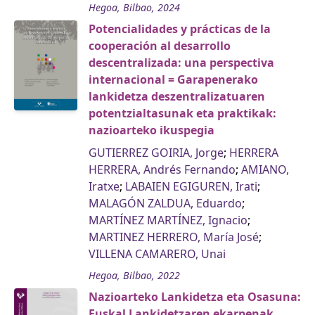
Hegoa, Bilbao, 2024
Potencialidades y prácticas de la
cooperación al desarrollo
descentralizada: una perspectiva
internacional = Garapenerako
lankidetza deszentralizatuaren
potentzialtasunak eta praktikak:
nazioarteko ikuspegia
GUTIERREZ GOIRIA, Jorge
;
HERRERA
HERRERA, Andrés Fernando
;
AMIANO,
Iratxe
;
LABAIEN EGIGUREN, Irati
;
MALAGÓN ZALDUA, Eduardo
;
MARTÍNEZ MARTÍNEZ, Ignacio
;
MARTINEZ HERRERO, María José
;
VILLENA CAMARERO, Unai
Hegoa, Bilbao, 2022
Nazioarteko Lankidetza eta Osasuna:
Euskal Lankidetzaren ekarpenak