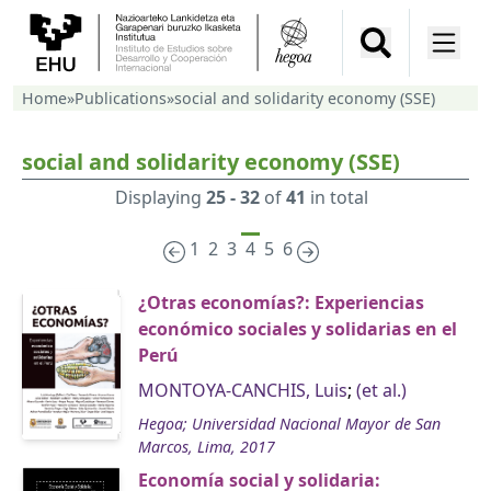
Home
»
Publications
»
social and solidarity economy (SSE)
social and solidarity economy (SSE)
Displaying
25 - 32
of
41
in total
1
2
3
4
5
6
¿Otras economías?: Experiencias
económico sociales y solidarias en el
Perú
MONTOYA-CANCHIS, Luis
;
(et al.)
Hegoa; Universidad Nacional Mayor de San
Marcos, Lima, 2017
Economía social y solidaria: