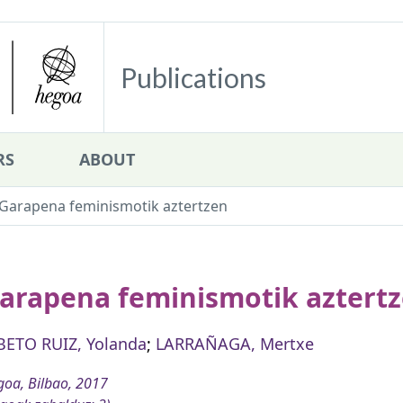
Publications
RS
ABOUT
Garapena feminismotik aztertzen
arapena feminismotik aztert
BETO RUIZ, Yolanda
;
LARRAÑAGA, Mertxe
oa, Bilbao, 2017