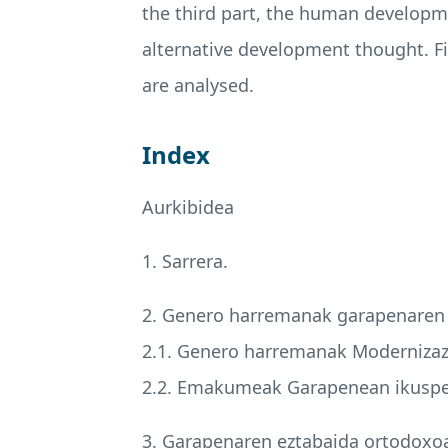
the third part, the human developme
alternative development thought. F
are analysed.
Index
Aurkibidea
1. Sarrera.
2. Genero harremanak garapenaren
2.1. Genero harremanak Modernizazi
2.2. Emakumeak Garapenean ikuspeg
3. Garapenaren eztabaida ortodoxoa