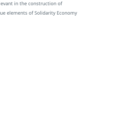
evant in the construction of
lue elements of Solidarity Economy