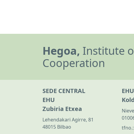
Hegoa,
Institute 
Cooperation
SEDE CENTRAL
EHU
EHU
Kol
Zubiria Etxea
Nieve
01006
Lehendakari Agirre, 81
48015 Bilbao
tfno.