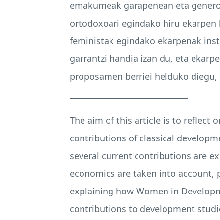
emakumeak garapenean eta generoa 
ortodoxoari egindako hiru ekarpen
feministak egindako ekarpenak inst
garrantzi handia izan du, eta ekarp
proposamen berriei helduko diegu, 
______________________________
The aim of this article is to reflec
contributions of classical developm
several current contributions are e
economics are taken into account, 
explaining how Women in Developme
contributions to development studi