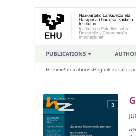
PUBLICATIONS
AUTHO
Home
»
Publications
»
Hegoak Zabalduz
»
G
JU
Heg