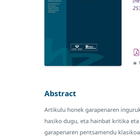
(he
25
1
Abstract
Artikulu honek garapenaren inguruk
hasiko dugu, eta hainbat kritika et
garapenaren pentsamendu klasikoa d