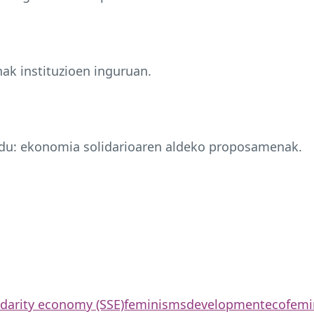
ak instituzioen inguruan.
n du: ekonomia solidarioaren aldeko proposamenak.
idarity economy (SSE)
feminisms
development
ecofemi