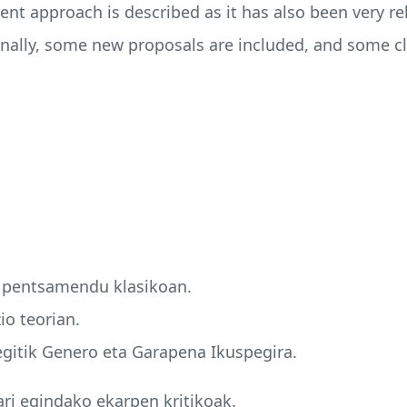
nt approach is described as it has also been very rel
inally, some new proposals are included, and some c
 pentsamendu klasikoan.
o teorian.
itik Genero eta Garapena Ikuspegira.
ri egindako ekarpen kritikoak.