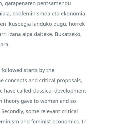
en, garapenaren pentsamendu
niala, ekofeminismoa eta ekonomia
ren ikuspegia landuko dugu, horrek
rri izana aipa daiteke. Bukatzeko,
ara.
 followed starts by the
e concepts and critical proposals,
we have called classical development
ion theory gave to women and so
econdly, some relevant critical
feminism and feminist economics. In