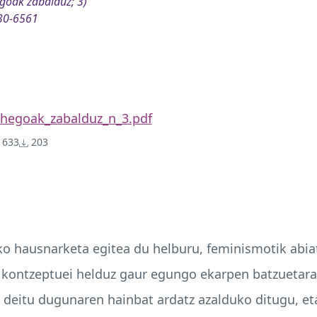
goak zabalduz; 3)
30-6561
hegoak_zabalduz_n_3.pdf
633
203
o hausnarketa egitea du helburu, feminismotik abiatu
a kontzeptuei helduz gaur egungo ekarpen batzuetara i
eitu dugunaren hainbat ardatz azalduko ditugu, eta