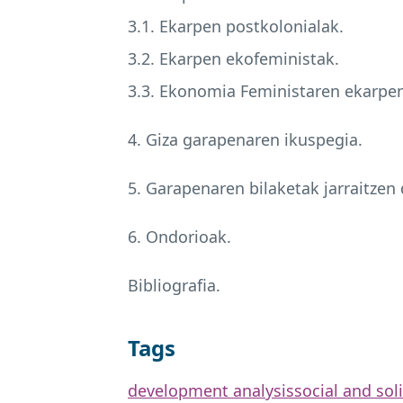
3.1. Ekarpen postkolonialak.
3.2. Ekarpen ekofeministak.
3.3. Ekonomia Feministaren ekarpen
4. Giza garapenaren ikuspegia.
5. Garapenaren bilaketak jarraitze
6. Ondorioak.
Bibliografia.
Tags
development analysis
social and sol