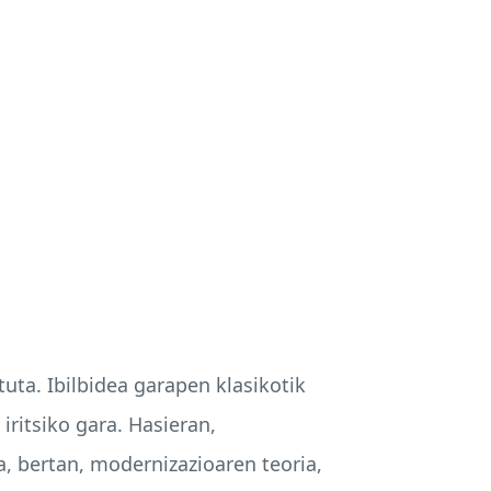
ta. Ibilbidea garapen klasikotik
ritsiko gara. Hasieran,
, bertan, modernizazioaren teoria,