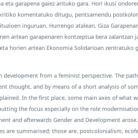
eta garapena gaiez arituko gara. Hori ikusi ondor
 kritiko komentatuko ditugu, pentsamendu postkolo
ituzioen inguruan. Hurrengo atalean, Giza Garapena
enen artean garapenaren kontzeptua bera zalantzan ja
eta horien artean Ekonomia Solidarioan zentratuko g
t on development from a feminist perspective. The path
ent thought, and by means of a short analysis of som
xplained. In the first place, some main axes of what 
putting the focus especially on the role modernisat
nt and afterwards Gender and Development arose. S
es are summarised; those are, postcolonialism, eco