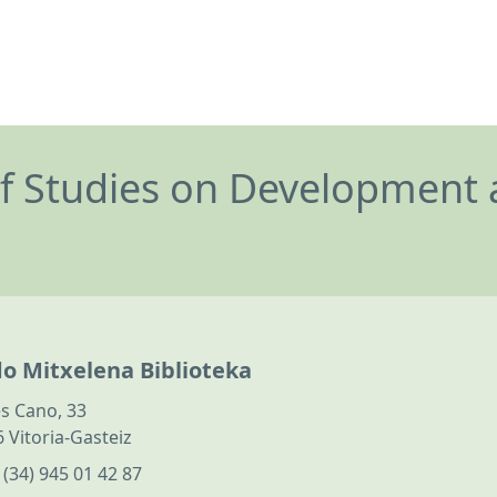
of Studies on Development 
do Mitxelena Biblioteka
s Cano, 33
 Vitoria-Gasteiz
:
(34) 945 01 42 87